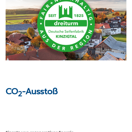
CO
-Ausstoß
2