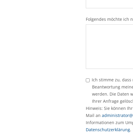
Bitte lasse dieses Feld l
Folgendes möchte ich n
Ich stimme zu, das
Beantwortung meine
werden. Die Daten 
Ihrer Anfrage gelösc
Hinweis: Sie können Ihre
Mail an
administrator@
Informationen zum Umg
Datenschutzerklärung
.