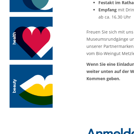
Festakt im Ratha
Empfang
mit Dri
ab ca. 16.30 Uhr
Freuen Sie sich mit un
health
Museumsrundgänge und 
unserer Partnermarken
vom Bio-Weingut Metzle
Wenn Sie eine Einladu
weiter unten auf der 
Kommen geben.
beauty
Anmelde