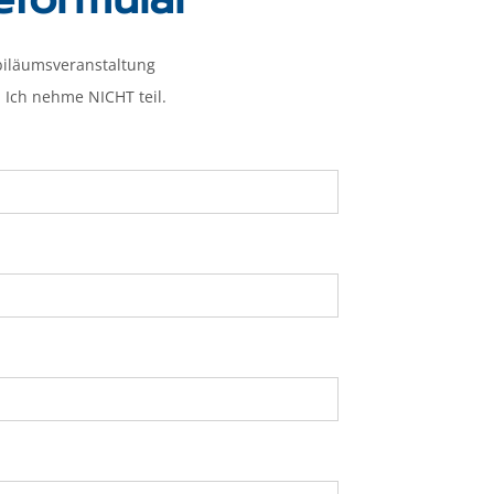
ubiläumsveranstaltung
Ich nehme NICHT teil.
eer.