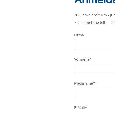
200 Jahre dreiturm - J
Ich nehme teil.
Firma
Vorname*
Bitte lasse dieses Feld l
Nachname*
E-Mail*