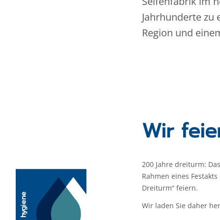
Seifenfabrik im 
Jahrhunderte zu 
Region und einem
Wir feie
200 Jahre dreiturm: D
Rahmen eines Festakts
Dreiturm“ feiern.
hygiene
Wir laden Sie daher her